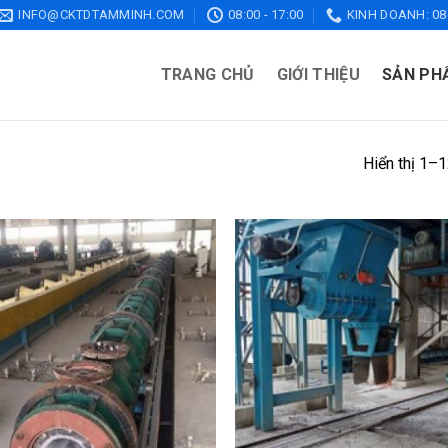
INFO@CKTDTAMMINH.COM
08:00 - 17:00
KINH DOANH: 086
TRANG CHỦ
GIỚI THIỆU
SẢN PH
Hiển thị 1–1