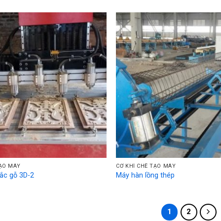
TẠO MÁY
CƠ KHÍ CHẾ TẠO MÁY
ắc gỗ 3D-2
Máy hàn lồng thép
1
2