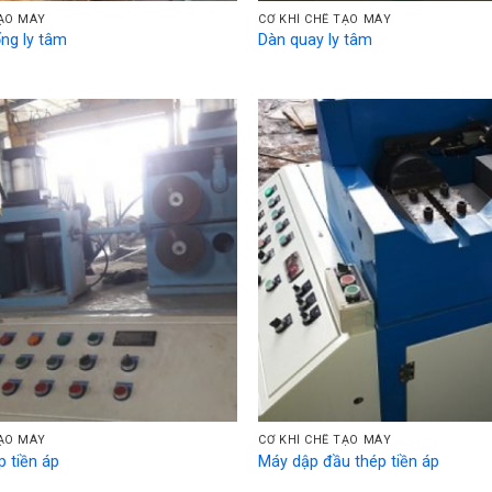
TẠO MÁY
CƠ KHÍ CHẾ TẠO MÁY
ng ly tâm
Dàn quay ly tâm
TẠO MÁY
CƠ KHÍ CHẾ TẠO MÁY
p tiền áp
Máy dập đầu thép tiền áp