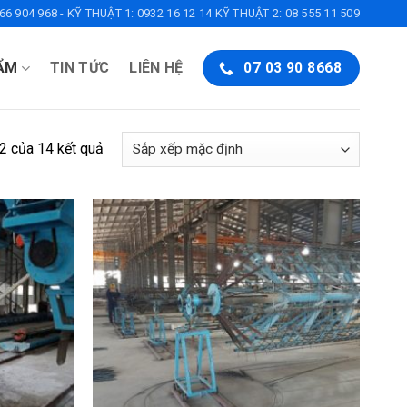
6 904 968 - KỸ THUẬT 1: 0932 16 12 14 KỸ THUẬT 2: 08 555 11 509
ẨM
TIN TỨC
LIÊN HỆ
07 03 90 8668
2 của 14 kết quả