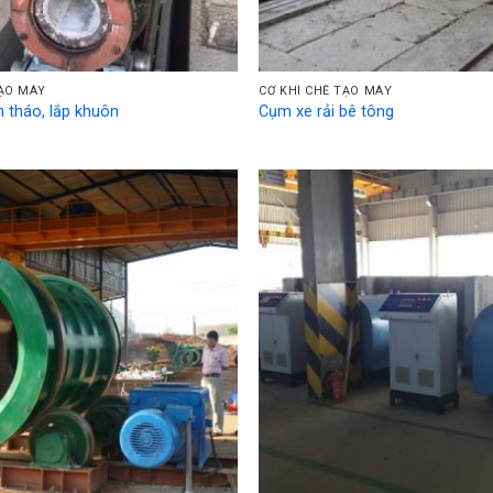
TẠO MÁY
CƠ KHÍ CHẾ TẠO MÁY
h tháo, lắp khuôn
Cụm xe rải bê tông