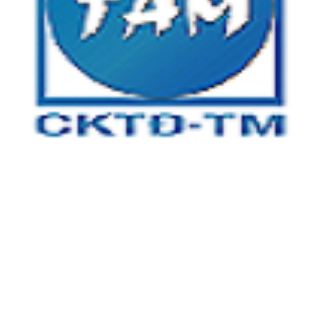
CÔNG TY TNHH CƠ KHÍ TỰ ĐỘNG TÂM MINH
Địa chỉ:
Tầng 3, tòa nhà An Phú Plaza, 117 - 119 Lý Chính
Thắng, Phường Võ Thị Sáu, Quận 3, TP.HCM
Xưởng 1:
Số 5 , đường số 13, khu phố 4, Phường Linh Trung,
TP Thủ Đức, TP HCM
Xưởng 2:
25A/2 Bình Hòa 13, Phường Bình Đáng, TP Thuận
An, Tỉnh Bình Dương
Kinh Doanh:
0866 904 968
Kỹ Thuật 1: 0932 16 12 14