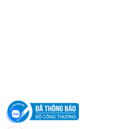
Kỹ Thuật 2: 08 555 11 509
Email:
info@cktdtamminh.com
Website:
http://cktdtamminh.com
Chính sách khách hàng
Chính sách vận chuyển
Chính sách đổi trả
Hướng dẫn mua hàng
Tư vấn