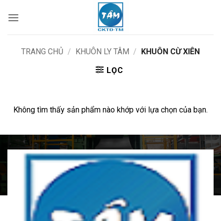
Bỏ
qua
nội
dung
TRANG CHỦ
/
KHUÔN LY TÂM
/
KHUÔN CỪ XIÊN
LỌC
Không tìm thấy sản phẩm nào khớp với lựa chọn của bạn.