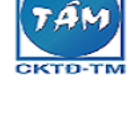
CÔNG TY TNHH CƠ KHÍ TỰ ĐỘNG TÂM MINH
Địa chỉ:
Tầng 3, tòa nhà An Phú Plaza, 117 - 119 Lý Chính
Thắng, Phường Võ Thị Sáu, Quận 3, TP.HCM
Xưởng 1:
Số 5 , đường số 13, khu phố 4, Phường Linh Trung,
TP Thủ Đức, TP HCM
Xưởng 2:
25A/2 Bình Hòa 13, Phường Bình Đáng, TP Thuận
An, Tỉnh Bình Dương