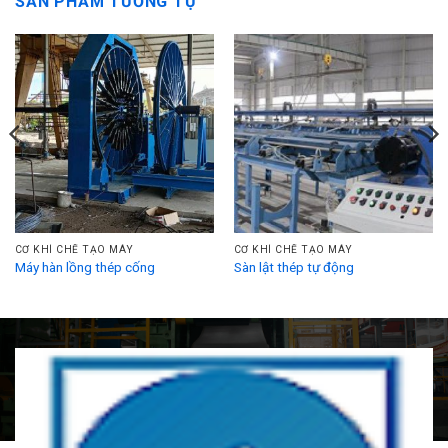
SẢN PHẨM TƯƠNG TỰ
CƠ KHÍ CHẾ TẠO MÁY
CƠ KHÍ CHẾ TẠO MÁY
Máy hàn lồng thép cống
Sàn lật thép tự động