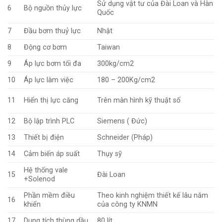
Sử dụng vật tư của Đài Loan và Hàn
6
Bộ nguồn thủy lực
Quốc
7
Đầu bơm thuỷ lực
Nhật
8
Động cơ bơm
Taiwan
9
Áp lực bơm tối đa
300kg/cm2
10
Áp lực làm việc
180 – 200Kg/cm2
11
Hiển thị lực căng
Trên màn hình kỹ thuật số
12
Bộ lập trình PLC
Siemens ( Đức)
13
Thiết bị điện
Schneider (Pháp)
14
Cảm biến áp suất
Thụy sỹ
Hệ thống vale
15
Đài Loan
+Solenod
Phần mềm điều
Theo kinh nghiệm thiết kế lâu năm
16
khiển
của công ty KNMN
17
Dung tích thùng dầu
80 lít