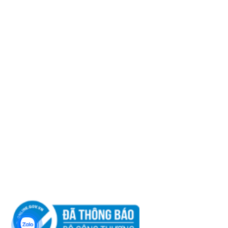
Kinh Doanh:
0866 904 968
Kỹ Thuật 1: 0932 16 12 14
Kỹ Thuật 2: 08 555 11 509
Email:
info@cktdtamminh.com
Website:
http://cktdtamminh.com
Chính sách khách hàng
Chính sách vận chuyển
Chính sách đổi trả
Hướng dẫn mua hàng
Tư vấn