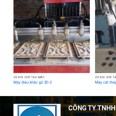
CƠ KHÍ CHẾ TẠO MÁY
CƠ KHÍ CHẾ T
Máy điêu khắc gỗ 3D-2
Máy cắt thép
CÔNG TY TNHH