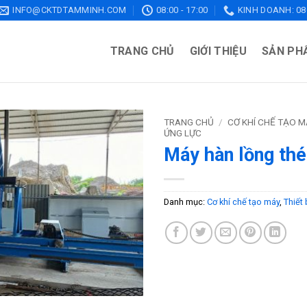
INFO@CKTDTAMMINH.COM
08:00 - 17:00
KINH DOANH: 086
TRANG CHỦ
GIỚI THIỆU
SẢN PH
TRANG CHỦ
/
CƠ KHÍ CHẾ TẠO M
ỨNG LỰC
Máy hàn lồng th
Danh mục:
Cơ khí chế tạo máy
,
Thiết