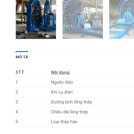
MÔ TẢ
STT
Nội dung
1
Nguồn điện
2
Khí cụ điện
3
Đường kính lồng thép
4
Chiều dài lồng thép
5
Loại thép hàn