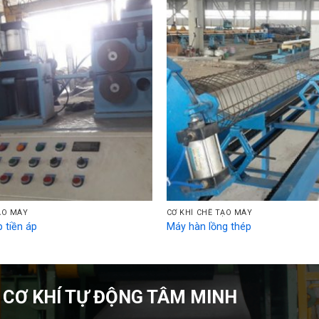
ẠO MÁY
CƠ KHÍ CHẾ TẠO MÁY
 tiền áp
Máy hàn lồng thép
 CƠ KHÍ TỰ ĐỘNG TÂM MINH