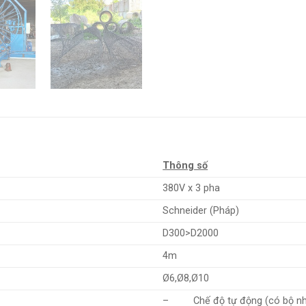
Thông số
380V x 3 pha
Schneider (Pháp)
D300>D2000
4m
Ø6,Ø8,Ø10
– Chế độ tự động (có bộ nhớ đ