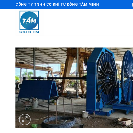
Bỏ
CÔNG TY TNHH CƠ KHÍ TỰ ĐỘNG TÂM MINH
qua
nội
dung