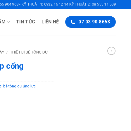
6 904 968 - KỸ THUẬT 1: 0932 16 12 14 KỸ THUẬT 2: 08 555 11 509
ẨM
TIN TỨC
LIÊN HỆ
07 03 90 8668
ÁY
/
THIẾT BỊ BÊ TÔNG DỰ
ép cống
 bị bê tông dự ứng lực