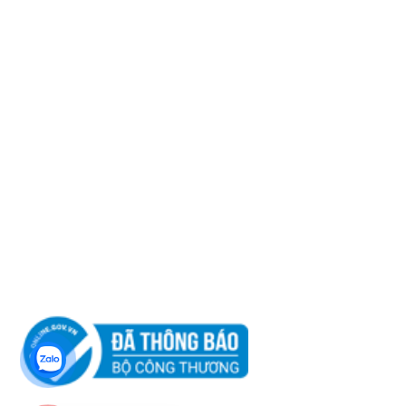
Kỹ Thuật 2: 08 555 11 509
Email:
info@cktdtamminh.com
Website:
http://cktdtamminh.com
Chính sách khách hàng
Chính sách vận chuyển
Chính sách đổi trả
Hướng dẫn mua hàng
Tư vấn