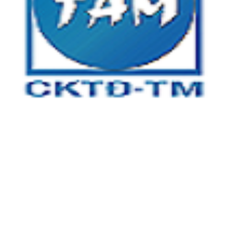
CÔNG TY TNHH CƠ KHÍ TỰ ĐỘNG TÂM MINH
Địa chỉ:
Tầng 3, tòa nhà An Phú Plaza, 117 - 119 Lý Chính
Thắng, Phường Võ Thị Sáu, Quận 3, TP.HCM
Xưởng 1:
Số 5 , đường số 13, khu phố 4, Phường Linh Trung,
TP Thủ Đức, TP HCM
Xưởng 2:
25A/2 Bình Hòa 13, Phường Bình Đáng, TP Thuận
An, Tỉnh Bình Dương
Kinh Doanh:
0866 904 968
Kỹ Thuật 1: 0932 16 12 14