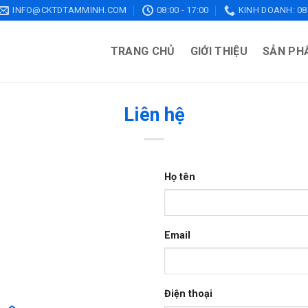
INFO@CKTDTAMMINH.COM
08:00 - 17:00
KINH DOANH: 086
TRANG CHỦ
GIỚI THIỆU
SẢN PH
Liên hệ
Họ tên
Email
Điện thoại