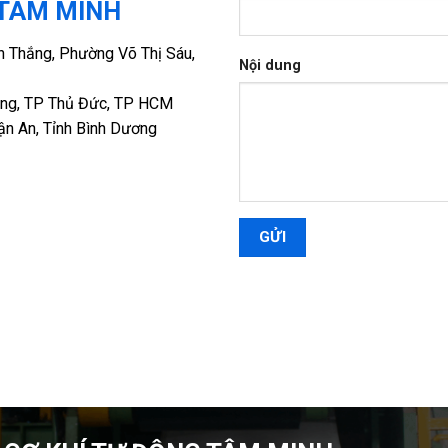
 TÂM MINH
h Thắng, Phường Võ Thị Sáu,
Nội dung
rung, TP Thủ Đức, TP HCM
n An, Tỉnh Bình Dương