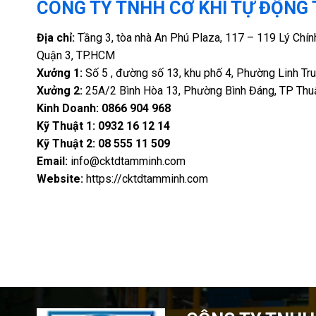
CÔNG TY TNHH CƠ KHÍ TỰ ĐỘNG
Địa chỉ:
Tầng 3, tòa nhà An Phú Plaza, 117 – 119 Lý Chín
Quận 3, TP.HCM
Xưởng 1:
Số 5 , đường số 13, khu phố 4, Phường Linh T
Xưởng 2:
25A/2 Bình Hòa 13, Phường Bình Đáng, TP Thuậ
Kinh Doanh:
0866 904 968
Kỹ Thuật 1: 0932 16 12 14
Kỹ Thuật 2: 08 555 11 509
Email:
info@cktdtamminh.com
Website:
https://cktdtamminh.com