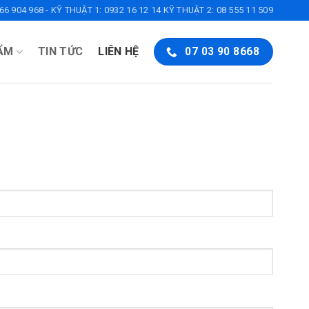
6 904 968 - KỸ THUẬT 1: 0932 16 12 14 KỸ THUẬT 2: 08 555 11 509
ẨM
TIN TỨC
LIÊN HỆ
07 03 90 8668