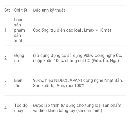
Stt
Chi tiết
Đặc tính kỹ thuật
Loại
sản
1
phẩm
Cọc ống, trụ điện các loại , Lmax = 16mét
sản
xuất
Động
(sử dụng động cơ sử dụng 90kw Công nghệ Úc,
2
cơ
nhập khẩu 100% chứng chỉ CQ (Đức, Úc, Nga)
Biến
90Kw, hiệu NIDEC(JAPAN) công nghệ Nhật Bản,
3
tần
Sản xuất tại Anh, mới 100%.
Tốc độ
Được lập trình tự động cho từng loại sản phẩm
4
quay
và điều khiển bằng tay (khi cần thiết)