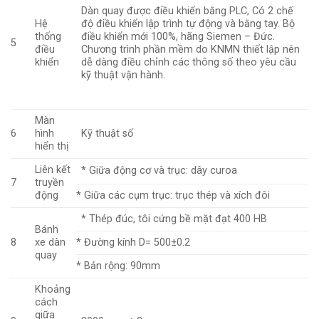
Dàn quay được điều khiển bằng PLC, Có 2 chế
Hệ
độ điều khiển lập trình tự động và bằng tay. Bộ
thống
điều khiển mới 100%, hãng Siemen – Đức.
5
điều
Chương trình phần mềm do KNMN thiết lập nên
khiển
dễ dàng điều chỉnh các thông số theo yêu cầu
kỹ thuật vận hành.
Màn
6
hình
Kỹ thuật số
hiển thị
Liên kết
* Giữa động cơ và trục: dây curoa
7
truyền
động
* Giữa các cụm trục: trục thép và xích đôi
* Thép đúc, tôi cứng bề mặt đạt 400 HB
Bánh
8
xe dàn
* Đường kính D= 500±0.2
quay
* Bản rộng: 90mm
Khoảng
cách
giữa