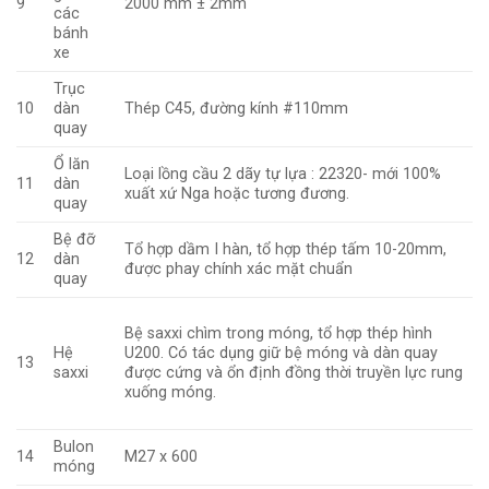
9
2000 mm ± 2mm
các
bánh
xe
Trục
10
dàn
Thép C45, đường kính #110mm
quay
Ổ lăn
Loại lồng cầu 2 dãy tự lựa : 22320- mới 100%
11
dàn
xuất xứ Nga hoặc tương đương.
quay
Bệ đỡ
Tổ hợp dầm I hàn, tổ hợp thép tấm 10-20mm,
12
dàn
được phay chính xác mặt chuẩn
quay
Bệ saxxi chìm trong móng, tổ hợp thép hình
Hệ
U200. Có tác dụng giữ bệ móng và dàn quay
13
saxxi
được cứng và ổn định đồng thời truyền lực rung
xuống móng.
Bulon
14
M27 x 600
móng