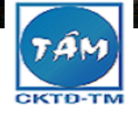
CÔNG TY TNHH CƠ KHÍ TỰ ĐỘNG TÂM MINH
Địa chỉ:
Tầng 3, tòa nhà An Phú Plaza, 117 - 119 Lý Chính
Thắng, Phường Võ Thị Sáu, Quận 3, TP.HCM