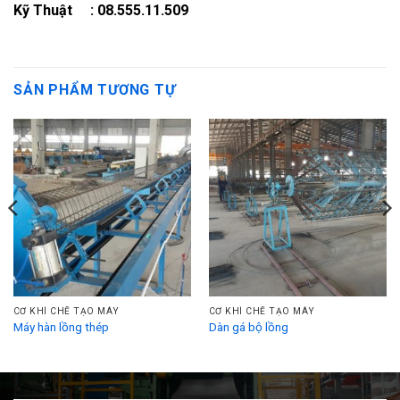
Kỹ Thuật : 08.555.11.509
SẢN PHẨM TƯƠNG TỰ
CƠ KHÍ CHẾ TẠO MÁY
CƠ KHÍ CHẾ TẠO MÁY
Máy hàn lồng thép
Dàn gá bộ lồng