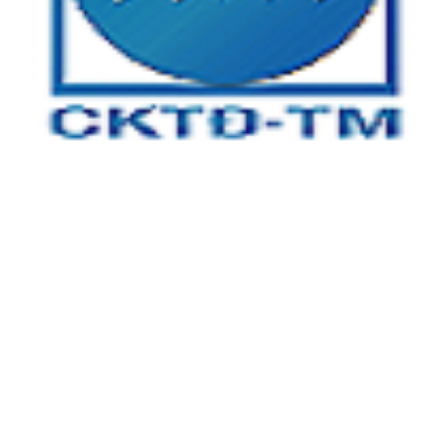
CÔNG TY TNHH CƠ KHÍ TỰ ĐỘNG TÂM MINH
Địa chỉ:
Tầng 3, tòa nhà An Phú Plaza, 117 - 119 Lý Chính
Thắng, Phường Võ Thị Sáu, Quận 3, TP.HCM
Xưởng 1:
Số 5 , đường số 13, khu phố 4, Phường Linh Trung,
TP Thủ Đức, TP HCM
Xưởng 2:
25A/2 Bình Hòa 13, Phường Bình Đáng, TP Thuận
An, Tỉnh Bình Dương
Kinh Doanh:
0866 904 968
Kỹ Thuật 1: 0932 16 12 14
Kỹ Thuật 2: 08 555 11 509
Email:
info@cktdtamminh.com