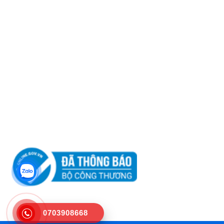
Website:
http://cktdtamminh.com
Chính sách khách hàng
Chính sách vận chuyển
Chính sách đổi trả
Hướng dẫn mua hàng
Tư vấn
0703908668