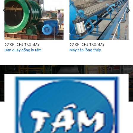
CƠ KHÍ CHẾ TẠO MÁY
CƠ KHÍ CHẾ TẠO MÁY
Dàn quay cống ly tâm
Máy hàn lồng thép