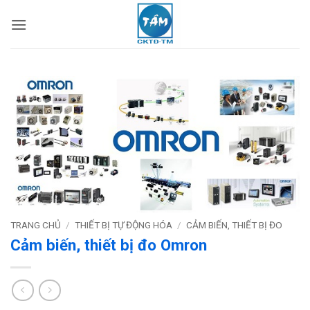
Bỏ
qua
nội
dung
TRANG CHỦ
/
THIẾT BỊ TỰ ĐỘNG HÓA
/
CẢM BIẾN, THIẾT BỊ ĐO
Cảm biến, thiết bị đo Omron