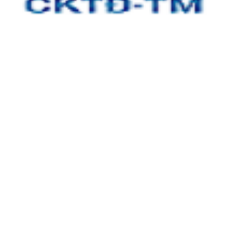
CÔNG TY TNHH CƠ KHÍ TỰ ĐỘNG TÂM MINH
Địa chỉ:
Tầng 3, tòa nhà An Phú Plaza, 117 - 119 Lý Chính
Thắng, Phường Võ Thị Sáu, Quận 3, TP.HCM
Xưởng 1:
Số 5 , đường số 13, khu phố 4, Phường Linh Trung,
TP Thủ Đức, TP HCM
Xưởng 2:
25A/2 Bình Hòa 13, Phường Bình Đáng, TP Thuận
An, Tỉnh Bình Dương
Kinh Doanh:
0866 904 968
Kỹ Thuật 1: 0932 16 12 14
Kỹ Thuật 2: 08 555 11 509
Email:
info@cktdtamminh.com
Website:
http://cktdtamminh.com
Chính sách khách hàng