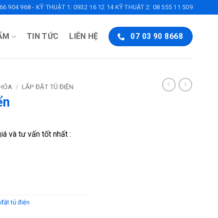
6 904 968 - KỸ THUẬT 1: 0932 16 12 14 KỸ THUẬT 2: 08 555 11 509
ẨM
TIN TỨC
LIÊN HỆ
07 03 90 8668
 HÓA
/
LẮP ĐẶT TỦ ĐIỆN
ển
á và tư vấn tốt nhất :
đặt tủ điện