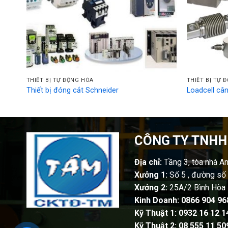
THIẾT BỊ TỰ ĐỘNG HÓA
THIẾT BỊ TỰ 
Thiết bị đóng cắt Schneider
Loadcell câ
CÔNG TY TNHH
Địa chỉ:
Tầng 3, tòa nhà A
Xưởng 1:
Số 5 , đường số 
Xưởng 2:
25A/2 Bình Hòa 
Kinh Doanh:
0866 904 96
Kỹ Thuật 1: 0932 16 12 1
Kỹ Thuật 2: 08 555 11 50