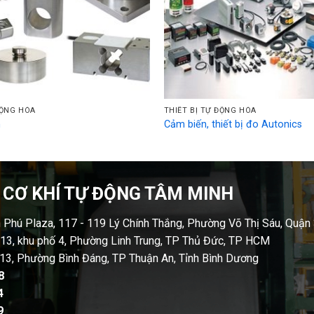
ĐỘNG HÓA
THIẾT BỊ TỰ ĐỘNG HÓA
n
Cảm biến, thiết bị đo Autonics
 CƠ KHÍ TỰ ĐỘNG TÂM MINH
n Phú Plaza, 117 - 119 Lý Chính Thắng, Phường Võ Thị Sáu, Quận
13, khu phố 4, Phường Linh Trung, TP Thủ Đức, TP HCM
13, Phường Bình Đáng, TP Thuận An, Tỉnh Bình Dương
8
4
9