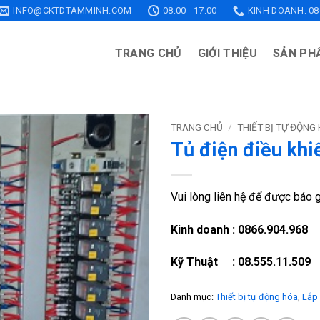
INFO@CKTDTAMMINH.COM
08:00 - 17:00
KINH DOANH: 086
TRANG CHỦ
GIỚI THIỆU
SẢN PH
TRANG CHỦ
/
THIẾT BỊ TỰ ĐỘNG
Tủ điện điều khi
Vui lòng liên hệ để được báo gi
Kinh doanh : 0866.904.968
Kỹ Thuật : 08.555.11.509
Danh mục:
Thiết bị tự động hóa
,
Lắp 