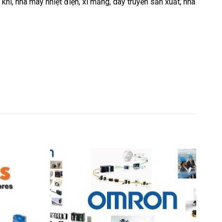
 khí, nhà máy nhiệt điện, xi măng, dây truyền sản xuất, nhà