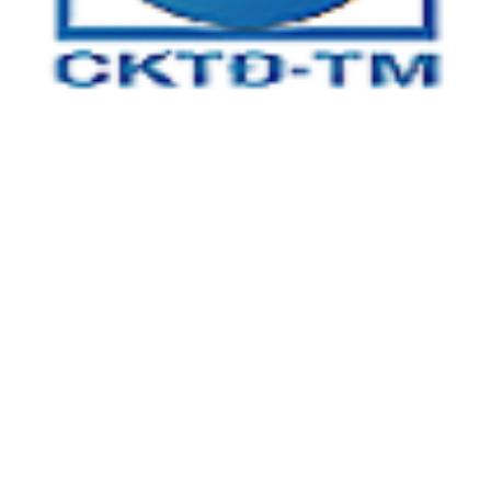
CÔNG TY TNHH CƠ KHÍ TỰ ĐỘNG TÂM MINH
Địa chỉ:
Tầng 3, tòa nhà An Phú Plaza, 117 - 119 Lý Chính
Thắng, Phường Võ Thị Sáu, Quận 3, TP.HCM
Xưởng 1:
Số 5 , đường số 13, khu phố 4, Phường Linh Trung,
TP Thủ Đức, TP HCM
Xưởng 2:
25A/2 Bình Hòa 13, Phường Bình Đáng, TP Thuận
An, Tỉnh Bình Dương
Kinh Doanh:
0866 904 968
Kỹ Thuật 1: 0932 16 12 14
Kỹ Thuật 2: 08 555 11 509
Email:
info@cktdtamminh.com
Website:
http://cktdtamminh.com