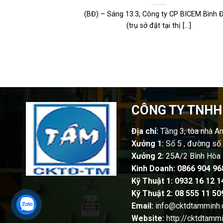
(BĐ) – Sáng 13.3, Công ty CP BICEM Bình 
(trụ sở đặt tại thị [...]
CÔNG TY TNHH
Địa chỉ:
Tầng 3, tòa nhà A
Xưởng 1:
Số 5 , đường số 
Xưởng 2:
25A/2 Bình Hòa 
Kinh Doanh:
0866 904 96
Kỹ Thuật 1: 0932 16 12 1
Kỹ Thuật 2: 08 555 11 50
Email:
info@cktdtamminh
Website:
http://cktdtamm