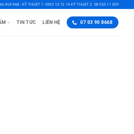
6 904 968 - KỸ THUẬT 1: 0932 16 12 14 KỸ THUẬT 2: 08 555 11 509
ẨM
TIN TỨC
LIÊN HỆ
07 03 90 8668