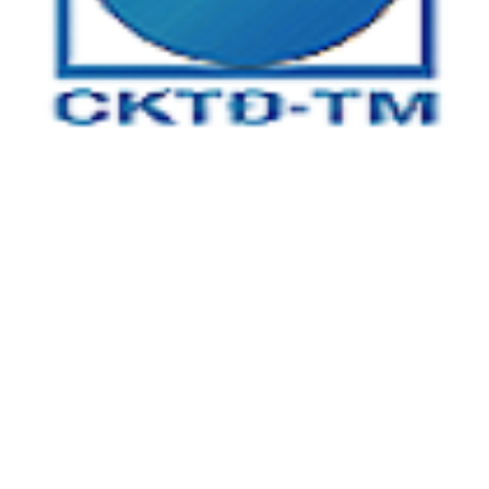
CÔNG TY TNHH CƠ KHÍ TỰ ĐỘNG TÂM MINH
Địa chỉ:
Tầng 3, tòa nhà An Phú Plaza, 117 - 119 Lý Chính
Thắng, Phường Võ Thị Sáu, Quận 3, TP.HCM
Xưởng 1:
Số 5 , đường số 13, khu phố 4, Phường Linh Trung,
TP Thủ Đức, TP HCM
Xưởng 2:
25A/2 Bình Hòa 13, Phường Bình Đáng, TP Thuận
An, Tỉnh Bình Dương
Kinh Doanh:
0866 904 968
Kỹ Thuật 1: 0932 16 12 14
Kỹ Thuật 2: 08 555 11 509
Email:
info@cktdtamminh.com
Website:
http://cktdtamminh.com