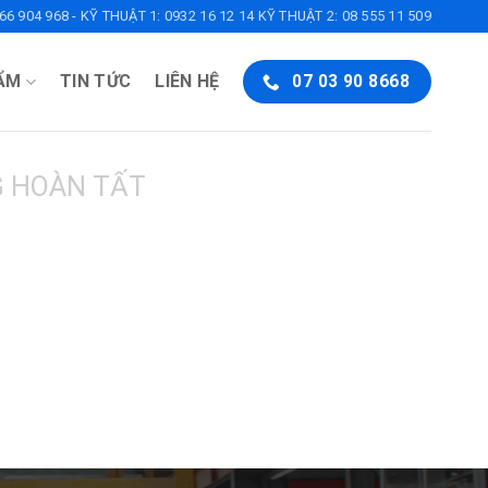
6 904 968 - KỸ THUẬT 1: 0932 16 12 14 KỸ THUẬT 2: 08 555 11 509
ẨM
TIN TỨC
LIÊN HỆ
07 03 90 8668
 HOÀN TẤT