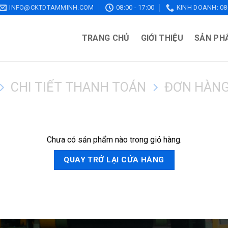
INFO@CKTDTAMMINH.COM
08:00 - 17:00
KINH DOANH: 086
TRANG CHỦ
GIỚI THIỆU
SẢN PH
CHI TIẾT THANH TOÁN
ĐƠN HÀNG
Chưa có sản phẩm nào trong giỏ hàng.
QUAY TRỞ LẠI CỬA HÀNG